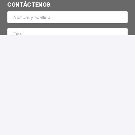
CONTÁCTENOS
Enviar mensaje
© 2026 Tambodem. Todos los Derechos reservados.
Políticas de privacidad
Administración