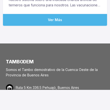
terneros que funciona para nosotros. Las vacunaciones
en vacas secas pre parto. Creemos que las acciones de
hoy, impactarán positivamente en los próximos meses.
Ver Más
TAMBODEM
Somos el Tambo demostrativo de la Cuenca Oeste de la
Provincia de Buenos Aires
Ruta 5 Km 336.5 Pehuajó, Buenos Aires
Cómo llegar